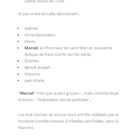
Dame, fondu en 1378.
et par ordre de taille décroissant :
Gabriel,
Anne-Geneviève,
Denis,
Marcel
, en l’honneur de saint Marcel, neuvième
évêque de Paris à la fin du IVe siècle,
Étienne,
Benoît-Joseph,
Maurice,
Jean-Marie.
"Marcel"
n’est pas la plus grosse !... mais, comme disait
le baron :
"l’important c’est de participer..."
Les huit cloches de la tour nord ont été réalisées par la
fonderie Cornille-Havard, à Villedieu-les-Poêles, dans la
Manche.