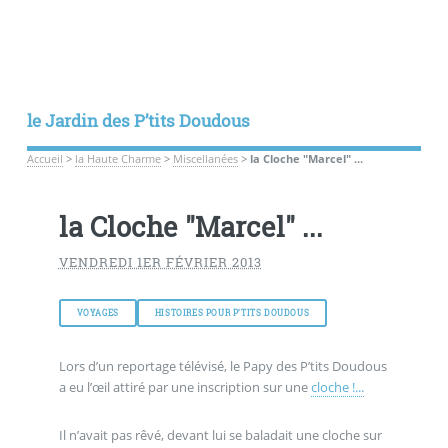
le Jardin des P’tits Doudous
Accueil
>
la Haute Charme
>
Miscellanées
>
la Cloche "Marcel" ...
la Cloche "Marcel" ...
VENDREDI 1ER FÉVRIER 2013
VOYAGES
HISTOIRES POUR P’TITS DOUDOUS
Lors d’un reportage télévisé, le Papy des P’tits Doudous
a eu l’œil attiré par une inscription sur une
cloche !...
Il n’avait pas rêvé, devant lui se baladait une cloche sur