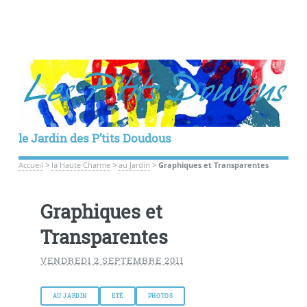
le Jardin des P’tits Doudous
Accueil
>
la Haute Charme
>
au Jardin
>
Graphiques et Transparentes
Graphiques et
Transparentes
VENDREDI 2 SEPTEMBRE 2011
AU JARDIN
ETÉ
PHOTOS