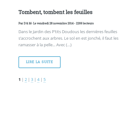
Tombent, tombent les feuilles
Par
D & M
- Le vendredi 28 novembre 2014 - 2269 lecteurs
Dans le Jardin des P’tits Doudous les dernières feuilles
s’accrochent aux arbres. Le sol en est jonché, il faut les
ramasser à la pelle... Avec (…)
LIRE LA SUITE
1
|
2
|
3
|
4
|
5