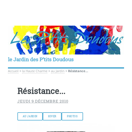
le Jardin des P’tits Doudous
Accueil
>
la Haute Charme
>
au Jardin
>
Résistance...
Résistance...
JEUDI 9 DÉCEMBRE 2010
AU JARDIN
HIVER
PHOTOS