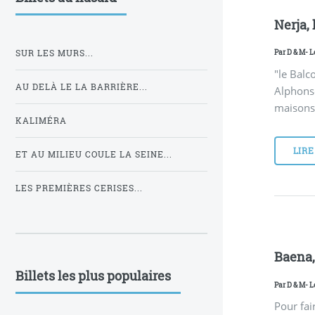
Nerja, 
Par
D & M
- L
SUR LES MURS...
"le Balco
AU DELÀ LE LA BARRIÈRE...
Alphonse
maisons 
KALIMÉRA
LIRE
ET AU MILIEU COULE LA SEINE...
LES PREMIÈRES CERISES...
Baena, 
Billets les plus populaires
Par
D & M
- L
Pour fai