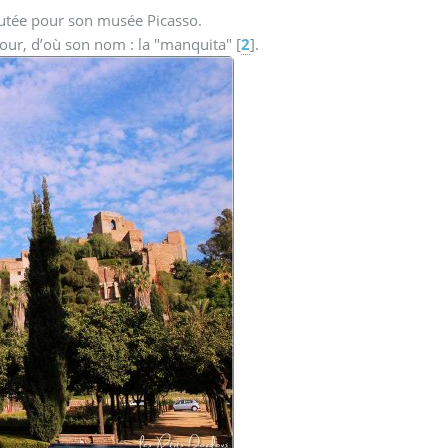
putée pour son musée Picasso.
our, d’où son nom : la "manquita"
[
2
]
.