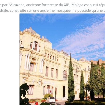
e
par l’Alcazaba, ancienne forteresse du XII
, Malaga est aussi ré
drale, construite sur une ancienne mosquée, ne possède qu’une t