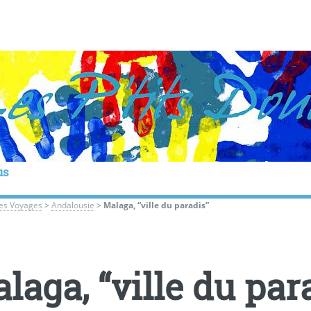
us
les Voyages
>
Andalousie
>
Malaga, “ville du paradis”
laga, “ville du par