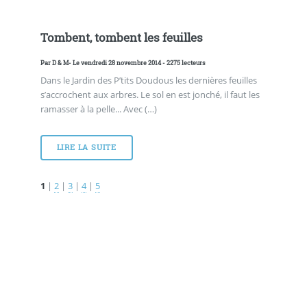
Tombent, tombent les feuilles
Par
D & M
- Le vendredi 28 novembre 2014 - 2275 lecteurs
Dans le Jardin des P’tits Doudous les dernières feuilles
s’accrochent aux arbres. Le sol en est jonché, il faut les
ramasser à la pelle... Avec (…)
LIRE LA SUITE
1
|
2
|
3
|
4
|
5