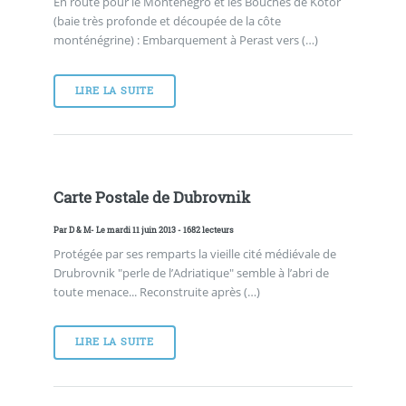
En route pour le Monténégro et les Bouches de Kotor
(baie très profonde et découpée de la côte
monténégrine) : Embarquement à Perast vers (…)
LIRE LA SUITE
Carte Postale de Dubrovnik
Par
D & M
- Le mardi 11 juin 2013 - 1682 lecteurs
Protégée par ses remparts la vieille cité médiévale de
Drubrovnik "perle de l’Adriatique" semble à l’abri de
toute menace... Reconstruite après (…)
LIRE LA SUITE