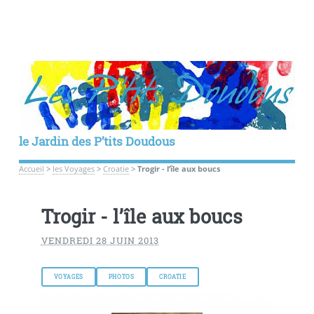
le Jardin des P’tits Doudous
Accueil
>
les Voyages
>
Croatie
>
Trogir - l’île aux boucs
Trogir - l’île aux boucs
VENDREDI 28 JUIN 2013
VOYAGES
PHOTOS
CROATIE