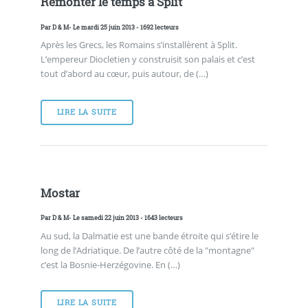
Remonter le temps à Split
Par
D & M
- Le mardi 25 juin 2013 - 1692 lecteurs
Après les Grecs, les Romains s’installèrent à Split.
L’empereur Diocletien y construisit son palais et c’est
tout d’abord au cœur, puis autour, de (…)
LIRE LA SUITE
Mostar
Par
D & M
- Le samedi 22 juin 2013 - 1643 lecteurs
Au sud, la Dalmatie est une bande étroite qui s’étire le
long de l’Adriatique. De l’autre côté de la "montagne"
c’est la Bosnie-Herzégovine. En (…)
LIRE LA SUITE