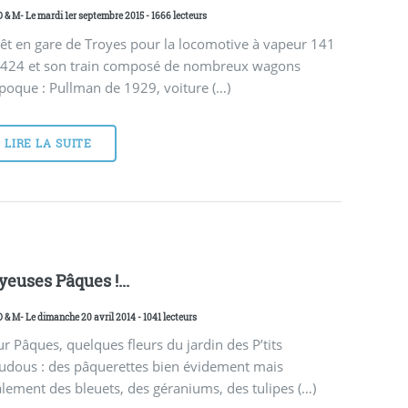
D & M
- Le mardi 1er septembre 2015 - 1666 lecteurs
êt en gare de Troyes pour la locomotive à vapeur 141
 424 et son train composé de nombreux wagons
poque : Pullman de 1929, voiture (…)
LIRE LA SUITE
yeuses Pâques !...
D & M
- Le dimanche 20 avril 2014 - 1041 lecteurs
r Pâques, quelques fleurs du jardin des P’tits
udous : des pâquerettes bien évidement mais
lement des bleuets, des géraniums, des tulipes (…)