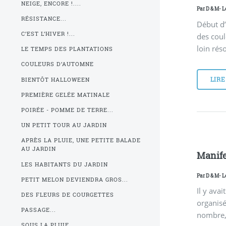
NEIGE, ENCORE !....
Par
D & M
- L
RÉSISTANCE...
Début d’
C’EST L’HIVER !...
des coul
loin rés
LE TEMPS DES PLANTATIONS
COULEURS D’AUTOMNE
LIRE
BIENTÔT HALLOWEEN
PREMIÈRE GELÉE MATINALE
POIRÉE - POMME DE TERRE...
UN PETIT TOUR AU JARDIN
APRÈS LA PLUIE, UNE PETITE BALADE
AU JARDIN
Manife
LES HABITANTS DU JARDIN
Par
D & M
- L
PETIT MELON DEVIENDRA GROS...
Il y ava
DES FLEURS DE COURGETTES
organisée
PASSAGE...
nombre, 
SOUS LA PLUIE