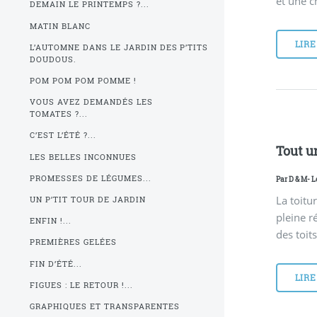
et une c
DEMAIN LE PRINTEMPS ?...
MATIN BLANC
LIRE
L’AUTOMNE DANS LE JARDIN DES P’TITS
DOUDOUS.
POM POM POM POMME !
VOUS AVEZ DEMANDÉS LES
TOMATES ?...
C’EST L’ÉTÉ ?...
Tout un
LES BELLES INCONNUES
PROMESSES DE LÉGUMES...
Par
D & M
- L
La toitu
UN P’TIT TOUR DE JARDIN
pleine r
ENFIN !...
des toit
PREMIÈRES GELÉES
FIN D’ÉTÉ...
LIRE
FIGUES : LE RETOUR !...
GRAPHIQUES ET TRANSPARENTES