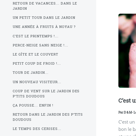
RETOUR DE VACANCES... DANS LE
JARDIN
UN PETIT TOUR DANS LE JARDIN
UNE ANNÉE À FRUITS À NOYAU ?
C’EST LE PRINTEMPS !...
PERCE-NEIGE SANS NEIGE !...
LE GÎTE ET LE COUVERT
PETIT COUP DE FROID !...
TOUR DE JARDIN...
UN NOUVEAU VISITEUR...
COUP DE VENT SUR LE JARDIN DES
P’TITS DOUDOUS
C’est u
ÇA POUSSE... ENFIN !
Par
D & M
- L
RETOUR DANS LE JARDIN DES P’TITS
DOUDOUS
C’est un
bon le b
LE TEMPS DES CERISES...