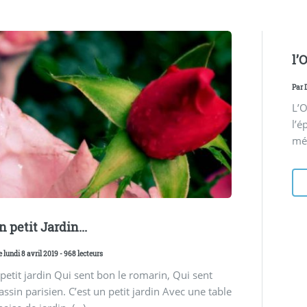
l’
Par
L’O
l’é
mét
n petit Jardin...
e lundi 8 avril 2019 - 968 lecteurs
 petit jardin Qui sent bon le romarin, Qui sent
assin parisien. C’est un petit jardin Avec une table