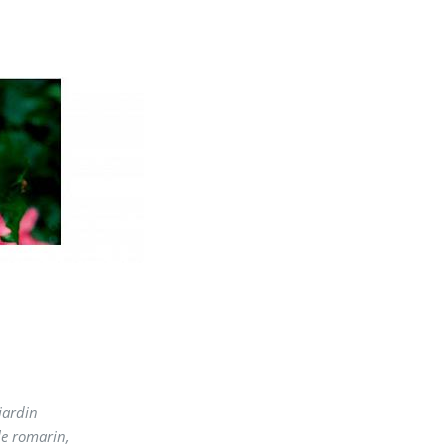
 jardin
le romarin,