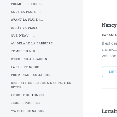
PREMIÈRES FIGUES
SOUS LA PLUIE !...
AVANT LA PLUIE !...
Nancy i
APRÈS LA PLUIE
Par
D & M
- L
QUE D’EAU !....
Il est d
AU DELÀ LE LA BARRIÈRE...
cachés..
TOMBÉ DU NID
voit so
WEEK-END AU JARDIN
LA TULIPE NOIRE...
LIRE
PROMENADE AU JARDIN
DES PETITES FLEURS & DES PETITES
BÊTES...
LE BOUT DU TUNNEL ...
JEUNES POUSSES...
Lorrai
Y’A PLUS DE SAISON !