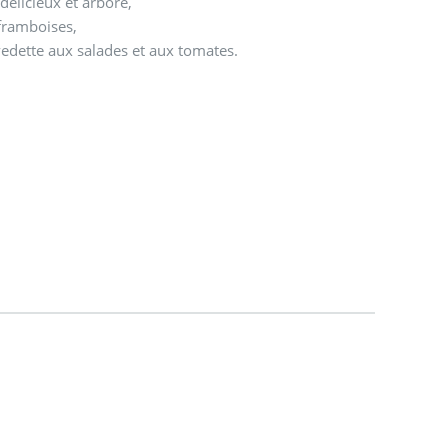
 délicieux et arboré,
 framboises,
vedette aux salades et aux tomates.