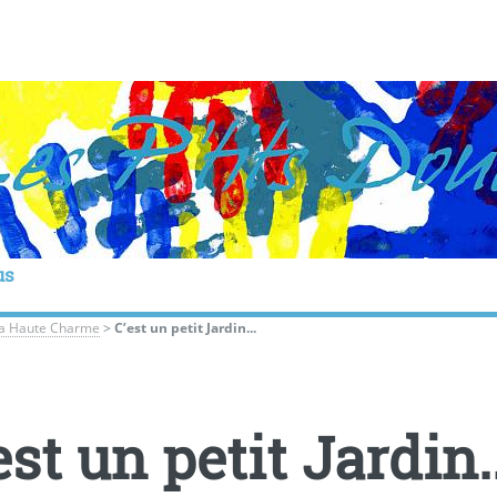
us
la Haute Charme
>
C’est un petit Jardin...
est un petit Jardin..