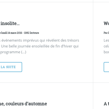
nsolite...
Wo
e lundi 14 mars 2016 - 1082 lecteurs
Par
es événements imprévus qui révèlent des trésors
Les
. Une belle journée ensoleillée de fin d’hiver qui
cel
n programme (…)
bon
 LA SUITE
ne, couleurs d’automne
A 