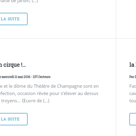
haise de jardin, (…)
 LA SUITE
 cirque !...
la
e mercredi 11 mai 2016 - 1371 lecteurs
Par
re et le dôme du Théâtre de Champagne sont en
Fac
éfection, occasion rêvée pour s’élever au dessus
cav
s troyens... Œuvre de (…)
tou
 LA SUITE