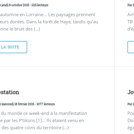
e jeudi 8 octobre 2015 - 1115 lecteurs
Par
automne en Lorraine... Les paysages prennent
Arr
eurs dorées. Dans la forêt de Haye, tandis qu’au
TB
onne le bruit des (…)
d’é
 LA SUITE
station
Jo
e mercredi 18 février 2015 - 1077 lecteurs
Par
it du monde ce week-end à la manifestation
Pou
 par les P’tikons [1]... Ils étaient venu en
Do
des quatre coins du territoire (…)
éga