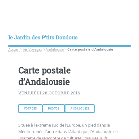
le Jardin des P’tits Doudous
Accueil
>
les Voyages
>
Andalousie
>
Carte postale d’Andalousie
Carte postale
d’Andalousie
VENDREDI 28 OCTOBRE 2016
VOYAGES
PHOTOS
ANDALOUSIE
Située à l’extrême sud de l’Europe, un pied dans la
Méditerranée, l’autre dans l’Atlantique, l’Andalousie est
une terre de rencontre de cultures : maures, juifs,