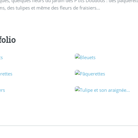
ues, quelques fleurs du jardin des P’tits Doudous : des pâquere
s, des tulipes et même des fleurs de fraisiers...
folio