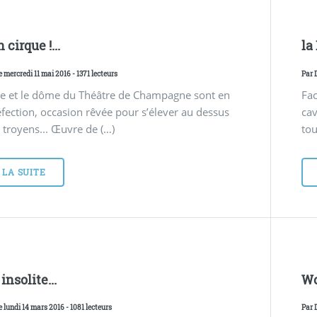
 cirque !...
la
e mercredi 11 mai 2016 - 1371 lecteurs
Par
re et le dôme du Théâtre de Champagne sont en
Fac
éfection, occasion rêvée pour s’élever au dessus
cav
s troyens... Œuvre de (…)
tou
 LA SUITE
nsolite...
Wo
e lundi 14 mars 2016 - 1081 lecteurs
Par