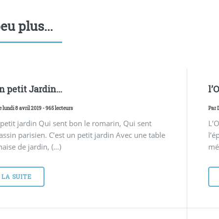
eu plus...
n petit Jardin...
l’
e lundi 8 avril 2019 - 965 lecteurs
Par
 petit jardin Qui sent bon le romarin, Qui sent
L’O
assin parisien. C’est un petit jardin Avec une table
l’é
haise de jardin, (…)
mét
 LA SUITE