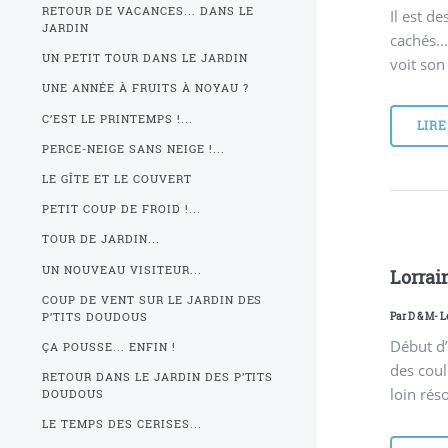
RETOUR DE VACANCES... DANS LE
Il est d
JARDIN
cachés..
UN PETIT TOUR DANS LE JARDIN
voit so
UNE ANNÉE À FRUITS À NOYAU ?
C’EST LE PRINTEMPS !...
LIRE
PERCE-NEIGE SANS NEIGE !...
LE GÎTE ET LE COUVERT
PETIT COUP DE FROID !...
TOUR DE JARDIN...
UN NOUVEAU VISITEUR...
Lorrai
COUP DE VENT SUR LE JARDIN DES
Par
D & M
- L
P’TITS DOUDOUS
Début d’
ÇA POUSSE... ENFIN !
des coul
RETOUR DANS LE JARDIN DES P’TITS
loin rés
DOUDOUS
LE TEMPS DES CERISES...