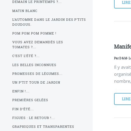
DEMAIN LE PRINTEMPS ?...
LIRE
MATIN BLANC
L’AUTOMNE DANS LE JARDIN DES P’TITS
DOUDOUS.
POM POM POM POMME !
VOUS AVEZ DEMANDÉS LES
Manife
TOMATES ?...
C’EST L’ÉTÉ ?...
Par
D & M
- L
LES BELLES INCONNUES
Il y ava
organisée
PROMESSES DE LÉGUMES...
nombre, 
UN P’TIT TOUR DE JARDIN
ENFIN !...
LIRE
PREMIÈRES GELÉES
FIN D’ÉTÉ...
FIGUES : LE RETOUR !...
GRAPHIQUES ET TRANSPARENTES