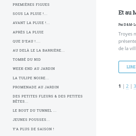
PREMIÈRES FIGUES
Et au M
SOUS LA PLUIE !...
AVANT LA PLUIE !...
Par
D & M
- L
APRÈS LA PLUIE
Troyes n
présente
QUE D’EAU !....
de la vil
AU DELÀ LE LA BARRIÈRE...
TOMBÉ DU NID
LIRE
WEEK-END AU JARDIN
LA TULIPE NOIRE...
1
|
2
|
PROMENADE AU JARDIN
DES PETITES FLEURS & DES PETITES
BÊTES...
LE BOUT DU TUNNEL ...
JEUNES POUSSES...
Y’A PLUS DE SAISON !