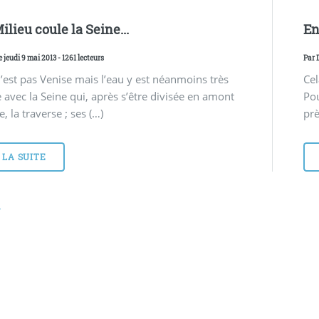
ilieu coule la Seine...
En
e jeudi 9 mai 2013 - 1261 lecteurs
Par
’est pas Venise mais l’eau y est néanmoins très
Cel
 avec la Seine qui, après s’être divisée en amont
Pou
le, la traverse ; ses (…)
prè
 LA SUITE
3