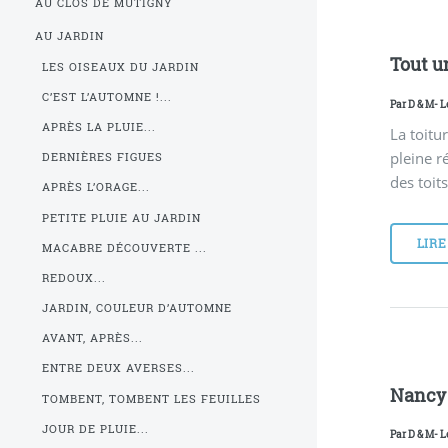
AU CLOS DE MUTIGNY
AU JARDIN
Tout un
LES OISEAUX DU JARDIN
C’EST L’AUTOMNE !...
Par
D & M
- L
APRÈS LA PLUIE...
La toitu
pleine r
DERNIÈRES FIGUES
des toit
APRÈS L’ORAGE...
PETITE PLUIE AU JARDIN
LIRE
MACABRE DÉCOUVERTE ...
REDOUX...
JARDIN, COULEUR D’AUTOMNE
AVANT, APRÈS...
ENTRE DEUX AVERSES...
Nancy i
TOMBENT, TOMBENT LES FEUILLES
JOUR DE PLUIE...
Par
D & M
- L