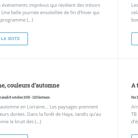
es événements imprévus qui révèlent des trésors
Les
. Une belle journée ensoleillée de fin d’hiver qui
cel
n programme (…)
bon
 LA SUITE
ne, couleurs d’automne
A 
e jeudi 8 octobre 2015 - 1113 lecteurs
Par
automne en Lorraine... Les paysages prennent
Arr
eurs dorées. Dans la forêt de Haye, tandis qu’au
TB
onne le bruit des (…)
d’é