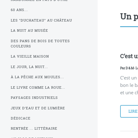
60 ANS...
Un p
LES "DUCHATEAU" AU CHÂTEAU
LA NUIT AU MUSÉE
DES PANS DE BOIS DE TOUTES
COULEURS
C’est u
LA VIEILLE MAISON
LE JOUR, LA NUIT...
Par
D & M
- L
C’est un
À LA PÊCHE AUX MOULES...
bon le b
LE LIVRE COMME LA ROUE...
et une c
PAYSAGES INDUSTRIELS
JEUX D’EAU ET DE LUMIÈRE
LIRE
DÉDICACE
RENTRÉE ... LITTÉRAIRE