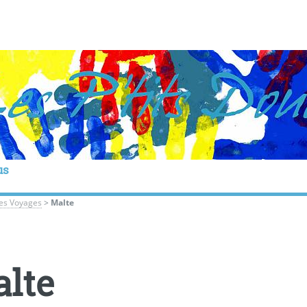
us
les Voyages
>
Malte
lte