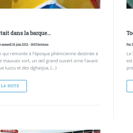
était dans la barque...
Toc
e samedi 16 juin 2012 - 1603 lecteurs
Par
n qui remonte à l’époque phénicienne destinée à
Le 
le mauvais sort, un œil grand ouvert orne l’avant
est
e luzzu et des dghasjsa, (…)
pre
 LA SUITE