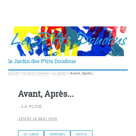
le Jardin des P’tits Doudous
Accueil
>
la Haute Charme
>
au Jardin
>
Avant, Après...
Avant, Après...
...LA PLUIE
JEUDI 14 MAI 2015
AU JARDIN
PRINTEMPS
PHOTOS