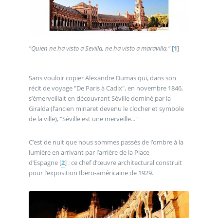
"Quien ne ha visto a Sevilla, ne ha visto a maravilla."
[
1
]
Sans vouloir copier Alexandre Dumas qui, dans son
récit de voyage "De Paris à Cadix", en novembre 1846,
s’émerveillait en découvrant Séville dominé par la
Giralda (l’ancien minaret devenu le clocher et symbole
de la ville), "Séville est une merveille..."
C’est de nuit que nous sommes passés de l’ombre à la
lumière en arrivant par l’arrière de la Place
d’Espagne
[
2
]
: ce chef d’œuvre architectural construit
pour l’exposition Ibero-américaine de 1929.