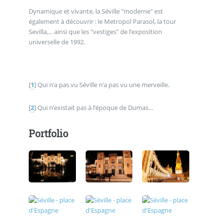
Dynamique et vivante, la Séville "moderne" est
également à découvrir : le Metropol Parasol, la tour
Sevilla,... ainsi que les "vestiges" de l’exposition
universelle de 1992.
[
1
]
Qui n’a pas vu Séville n’a pas vu une merveille.
[
2
]
Qui n’existait pas à l’époque de Dumas...
Portfolio