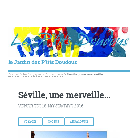
le Jardin des P’tits Doudous
Accueil
>
les Voyages
>
Andalousie
>
Séville, une merveille...
Séville, une merveille...
VENDREDI 18 NOVEMBRE 2016
VOYAGES
PHOTOS
ANDALOUSIE